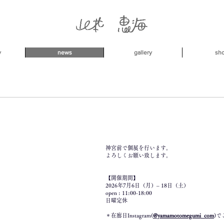
y
news
gallery
sh
神宮前で個展を行います。
よろしくお願い致します。
【開催期間】
2026年7月6日（月）– 18日（土）
open : 11:00-18:00
日曜定休
＊
​在廊日Instagram(
@yamamotomegumi_com
)