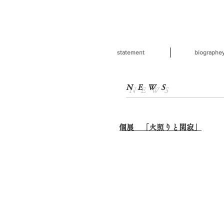
statement
biographe
​NEWS
​個展 「火照りと閑寂」