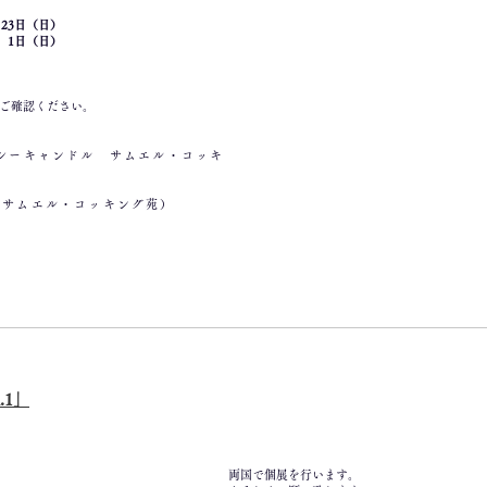
 4月23日（日）
 6月 1日（日）
でご確認ください。
の島シーキャンドル サムエル・コッキ
の島サムエル・コッキング苑）
.1」
両国で個展を行います。