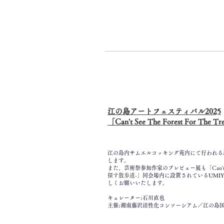
江の島アートフェスティバル2025
「Can't See The Forest For 
江の島内サムエルコッキング苑内にて行われる屋
します
。
また、芸術祭参加作家のプレビュー展も
「Can't
探す散歩道-」
同会場内に設置されているUMIY
しくお
願いいたします。
キュレーター:石川直也
主催:湘南藤沢活性化コンソーシアム／江の島