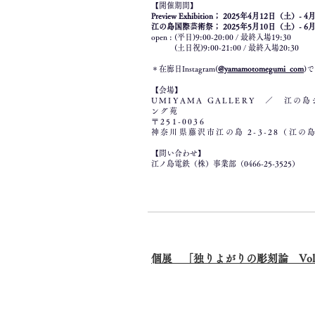
【開催期間】
Preview Exhibition； 2025年4月12日（土）-
江の島国際芸術祭； 2025年5月10日（土）-
open : (平日)9:00-20:00 / 最終入場19:30
(
土日祝)9:00-21:00 / 最終入場20:30
＊
​在廊日Instagram(
@yamamotomegumi_com
)
【会場】
UMIYAMA GALLERY ／ 江
ング苑
〒251-0036
神奈川県藤沢市江の島 2-3-28（江
【問い合わせ】
江ノ島電鉄（株）事業部（0466-25-3525）
​個展 「独りよがりの彫刻論 Vol