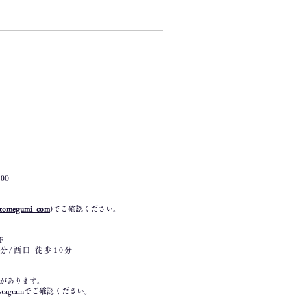
日）
:00
tomegumi_com
)でご確認ください。
F
分/西口 徒歩10分
があります。
agramでご確認ください。