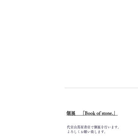
​個展 「Book of stone.
」
代官山蔦屋書店で個展を行います。
よろしくお願い致します。