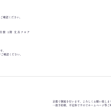
でご確認ください。
号館 1階 文具フロア
す。
mでご確認ください。
京都で個展を行います。
よろしくお願い致しま
​一部予約制、不定休ですのでホームページ等ご