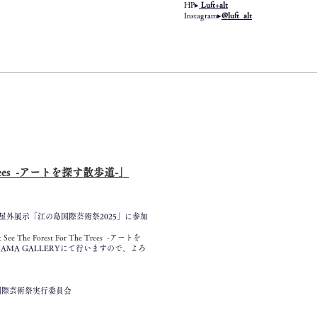
HP▸
Luft+alt
Instagram▸
@luft_alt
The Trees -アートを探す散歩道-」
外展示「江の島国際芸術祭2025」に参加
 See The Forest For The Trees -アートを
AMA GALLERYにて行いますので、よろ
国際芸術祭実行委員会