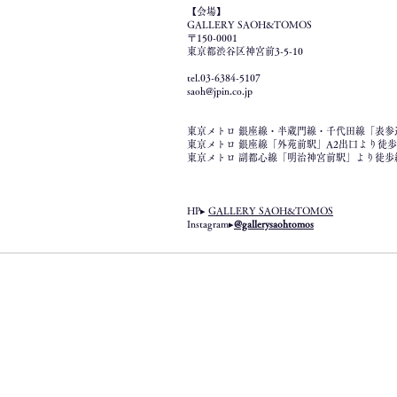
【会場】
GALLERY SAOH&TOMOS
〒150-0001
東京都渋谷区神宮前3-5-10
tel.03-6384-5107
saoh@jpin.co.jp
東京メトロ 銀座線・半蔵門線・千代田線「表参道
東京メトロ 銀座線「外苑前駅」A2出口より徒歩
東京メトロ 副都心線「明治神宮前駅」より徒歩
HP▸
GALLERY SAOH&TOMOS
Instagram▸
@gallerysaohtomos