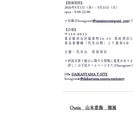
【開催期間】
2026年5月1日（金）– 5月31日（日）
open : 9:00-22:00
＊
​在廊日Instagram(
@yamamotomegumi_com
)
【会場】
〒150-0033
東京都渋谷区猿楽町16-15 蔦屋書店3
東急東横線「代官山駅」より徒歩5分
主催：代官山 蔦屋書店
＊状況次第で展示に関する情報に変更がありま
詳しくは下記ホームページまたはInstagra
HP▸
DAIKANYAMA T-SITE
Instagram▸
@
daikanyama.tsutaya.stationery
Ousia 山本恵海 個展​