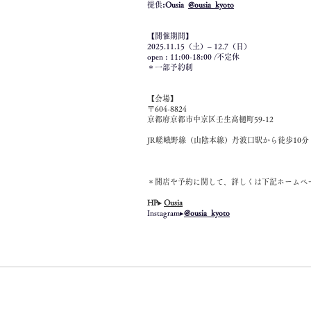
提供
:Ousia
@ousia_kyoto
【開催期間】
2025.11.15（土）– 12.7（日）
open : 11:00-18:00 /不定休
＊一部予約制
【会場】
〒604-8824
京都府京都市中京区壬生高樋町59-12
JR嵯峨野線（山陰本線）丹波口駅から徒歩10分
＊開店や予約に関して、詳しくは下記ホームページま
HP▸
Ousia
Instagram▸
@ousia_kyoto