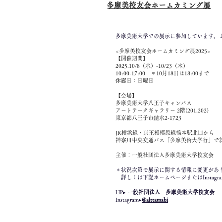
​多摩美校友会ホームカミング展
多摩美術大学での展示に参加しています。
<多摩美校友会ホームカミング展2025>
【開催期間】
2025.10/8（水）-10/23（木）
10:00-17:00 ＊10月18日は18:00まで
休廊日：日曜日
【会場】
多摩美術大学八王子キャンパス
アートテークギャラリー 2階(201.202)
東京都八王子市鑓水2-1723
JR横浜線・京王相模原線橋本駅北口から
神奈川中央交通バス「多摩美術大学行」で
主催：一般社団法人多摩美術大学校友会
＊状況次第で展示に関する情報に変更があ
詳しくは下記ホームページまたはInstagr
HP▸
一般社団法人 多摩美術大学校友会
Instagram▸
@alttamabi