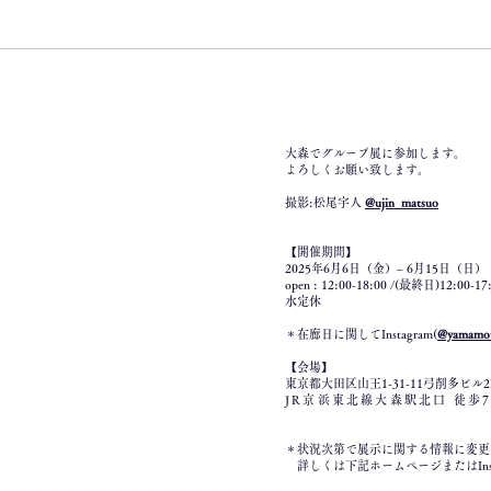
大森でグループ展に参加します。
よろしくお願い致します。
撮影:松尾宇人
@ujin_matsuo
【開催期間】
2025年6月6日（金）– 6月15日（
open : 12:00-18:00 /(最終日)12:00-17
水定休
＊
​在廊日に関してInstagram(
@yamamo
【会場】
東京都大田区山王1-31-11弓削多ビル2
JR京浜東北線大森駅北口 徒歩7
＊状況次第で展示に関する情報に変更
詳しくは下記ホームページまたはInst